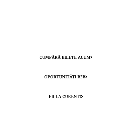
tăi, de programul artistic!
Fii curios și asortează ofertele culinare și
experimentează celelalte zone ale festivalului.
Ai ocazia să cunoști produse și oferte noi, să îți faci noi
prieteni, precum și parteneri pentru afacerea ta!
CUMPĂRĂ BILETE ACUM
OPORTUNITĂȚI B2B
FII LA CURENT!