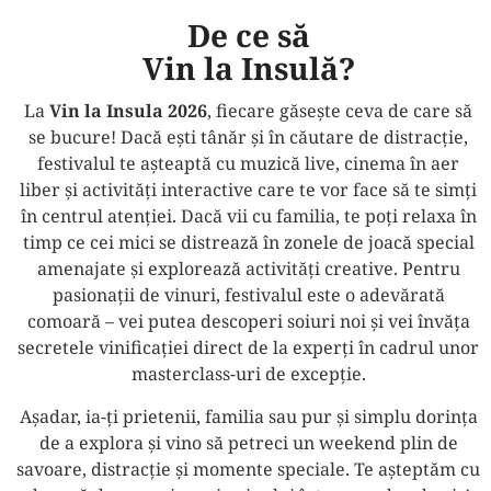
De ce să
Vin la Insulă?
La
Vin la Insula 2026
, fiecare găsește ceva de care să
se bucure! Dacă ești tânăr și în căutare de distracție,
festivalul te așteaptă cu muzică live, cinema în aer
liber și activități interactive care te vor face să te simți
în centrul atenției. Dacă vii cu familia, te poți relaxa în
timp ce cei mici se distrează în zonele de joacă special
amenajate și explorează activități creative. Pentru
pasionații de vinuri, festivalul este o adevărată
comoară – vei putea descoperi soiuri noi și vei învăța
secretele vinificației direct de la experți în cadrul unor
masterclass-uri de excepție.
Așadar, ia-ți prietenii, familia sau pur și simplu dorința
de a explora și vino să petreci un weekend plin de
savoare, distracție și momente speciale. Te așteptăm cu